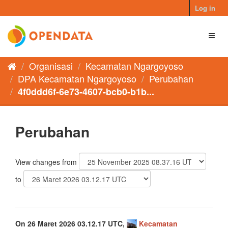
Skip
Log in
to
content
Toggl
naviga
Organisasi
Kecamatan Ngargoyoso
DPA Kecamatan Ngargoyoso
Perubahan
4f0ddd6f-6e73-4607-bcb0-b1b...
Perubahan
View changes from
to
On 26 Maret 2026 03.12.17 UTC,
Kecamatan