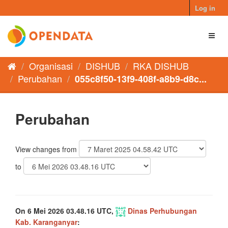
Skip
Log in
to
content
Toggl
naviga
Organisasi
DISHUB
RKA DISHUB
Perubahan
055c8f50-13f9-408f-a8b9-d8c...
Perubahan
View changes from
to
On 6 Mei 2026 03.48.16 UTC,
Dinas Perhubungan
Kab. Karanganyar
: