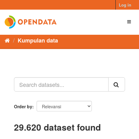
Skip
Log in
to
content
Toggl
naviga
Kumpulan data
Order by
29.620 dataset found