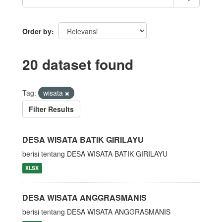
Order by
20 dataset found
Tag:
wisata
Filter Results
DESA WISATA BATIK GIRILAYU
berisi tentang DESA WISATA BATIK GIRILAYU
XLSX
DESA WISATA ANGGRASMANIS
berisi tentang DESA WISATA ANGGRASMANIS