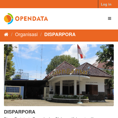
Skip
Log in
to
content
Toggl
naviga
Organisasi
DISPARPORA
DISPARPORA