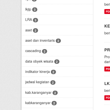
ber
lkjip
3
PD
LRA
3
KE
aset
2
ber
aset dan inventaris
2
PR
cascading
2
Pro
data obyek wisata
dar
2
PD
indikator kinerja
2
jadwal kegiatan
2
LK
ber
kab.karanganyar
2
PD
kabkaranganyar
2