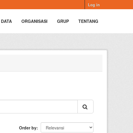
Log in
 DATA
ORGANISASI
GRUP
TENTANG
Order by