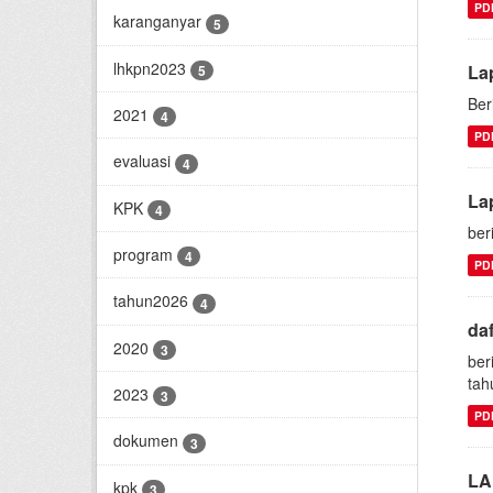
PD
karanganyar
5
lhkpn2023
La
5
Ber
2021
4
PD
evaluasi
4
La
KPK
4
ber
program
4
PD
tahun2026
4
da
2020
3
ber
tah
2023
3
PD
dokumen
3
LA
kpk
3