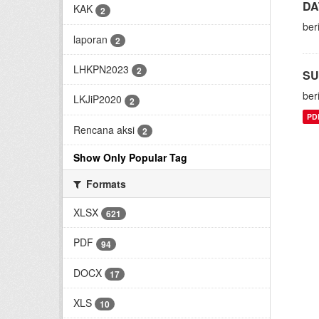
DA
KAK
2
ber
laporan
2
LHKPN2023
2
SU
ber
LKJiP2020
2
PD
Rencana aksi
2
Show Only Popular Tag
Formats
XLSX
621
PDF
94
DOCX
17
XLS
10