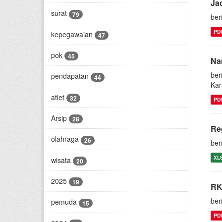
Ja
surat
79
ber
PD
kepegawaian
47
pok
45
Na
ber
pendapatan
44
Kar
atlet
32
PD
Arsip
28
Re
olahraga
26
ber
XL
wisata
20
2025
19
RK
ber
pemuda
15
PD