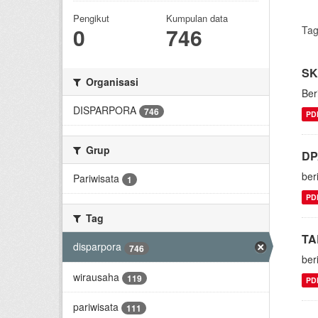
Pengikut
Kumpulan data
0
746
Tag
SK
Organisasi
Ber
DISPARPORA
746
PD
Grup
DP
ber
Pariwisata
1
PD
Tag
TA
disparpora
746
ber
wirausaha
119
PD
pariwisata
111