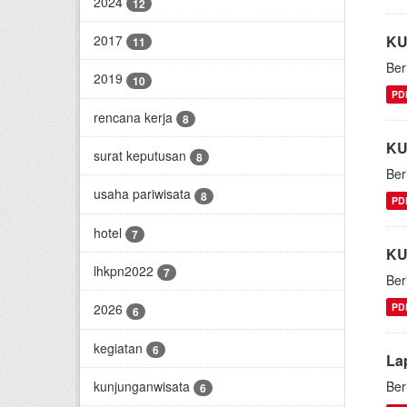
2024
12
KU
2017
11
Ber
2019
10
PD
rencana kerja
8
KU
surat keputusan
8
Ber
usaha pariwisata
8
PD
hotel
7
KU
lhkpn2022
7
Ber
PD
2026
6
kegiatan
6
La
Ber
kunjunganwisata
6