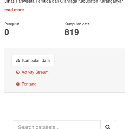
Dinas Pariwisata Pemuda dan Olahraga Kabupaten Karanganyar
read more
Pengikut
Kumpulan data
0
819
Kumpulan data
Activity Stream
Tentang