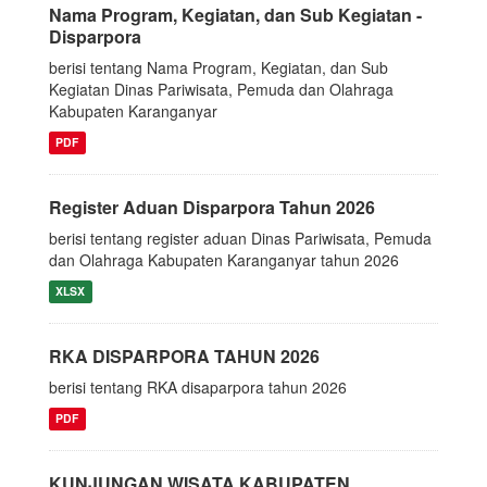
Nama Program, Kegiatan, dan Sub Kegiatan -
Disparpora
berisi tentang Nama Program, Kegiatan, dan Sub
Kegiatan Dinas Pariwisata, Pemuda dan Olahraga
Kabupaten Karanganyar
PDF
Register Aduan Disparpora Tahun 2026
berisi tentang register aduan Dinas Pariwisata, Pemuda
dan Olahraga Kabupaten Karanganyar tahun 2026
XLSX
RKA DISPARPORA TAHUN 2026
berisi tentang RKA disaparpora tahun 2026
PDF
KUNJUNGAN WISATA KABUPATEN