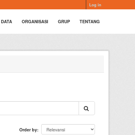
Log in
 DATA
ORGANISASI
GRUP
TENTANG
Order by