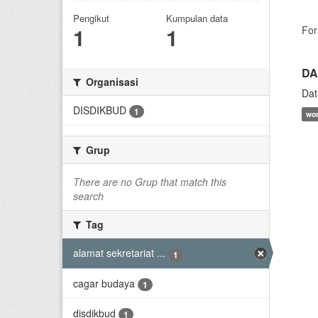
Pengikut
Kumpulan data
1
1
For
DA
Organisasi
Dat
DISDIKBUD
1
wo
Grup
There are no Grup that match this
search
Tag
alamat sekretariat ...
1
cagar budaya
1
disdikbud
1