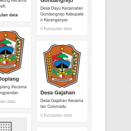
Gondangrejo
awung Kecama
sih
Desa Dayu Kecamatan
Gondangrejo Kabupate
lan data
n Karanganyar
0 Kumpulan data
Doplang
plang Kecama
Desa Gajahan
angpandan
Desa Gajahan Kecama
lan data
tan Colomadu
0 Kumpulan data