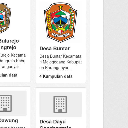
Bulurejo
ngrejo
Desa Buntar
lurejo Kecama
Desa Buntar Kecamata
dangrejo Kabu
n Mojogedang Kabupat
aranganyar
en Karanganyar...
lan data
4 Kumpulan data
Dawung
Desa Dayu