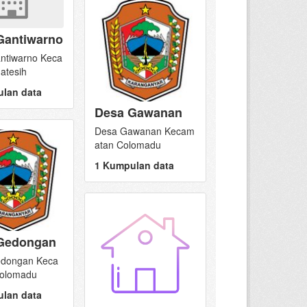
Gantiwarno
ntiwarno Keca
atesih
lan data
Desa Gawanan
Desa Gawanan Kecam
atan Colomadu
1 Kumpulan data
Gedongan
dongan Keca
olomadu
lan data