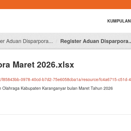
KUMPULAN
er Aduan Disparpora...
Register Aduan Disparpora..
ra Maret 2026.xlsx
43bb-0978-40cd-b7d2-75e6058cba1a/resource/fc4a6715-c51d-4c51-8658-63604f5bd3
dan Olahraga Kabupaten Karanganyar bulan Maret Tahun 2026