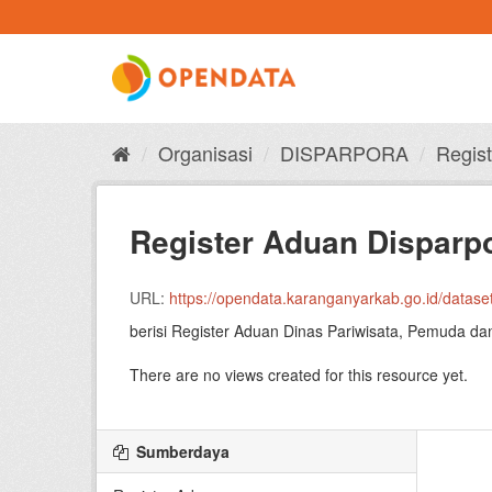
Skip
to
content
Organisasi
DISPARPORA
Regist
Register Aduan Disparpo
URL:
https://opendata.karanganyarkab.go.id/dataset/f858
berisi Register Aduan Dinas Pariwisata, Pemuda 
There are no views created for this resource yet.
Sumberdaya