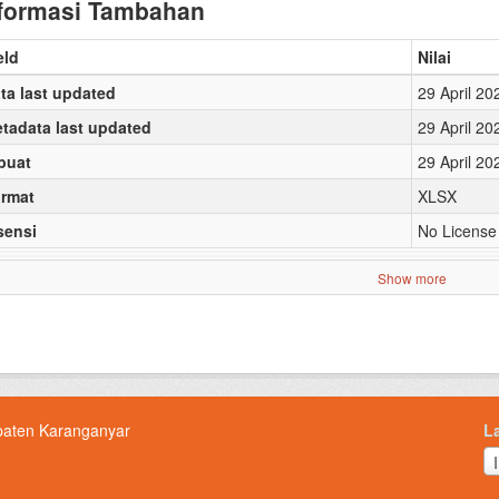
formasi Tambahan
eld
Nilai
ta last updated
29 April 20
tadata last updated
29 April 20
buat
29 April 20
rmat
XLSX
sensi
No License
Show more
paten Karanganyar
L
L