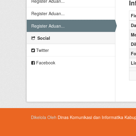
Register Aduan...
In
Register Aduan...
Fi
Da
Register Aduan...
Me
Social
Di
Twitter
Fo
Facebook
Li
Dikelola Oleh
Dinas Komunikasi dan Informatika Kabu