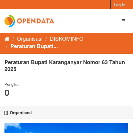
Skip
Log in
to
content
Toggl
naviga
Organisasi
DISKOMINFO
Peraturan Bupati...
Peraturan Bupati Karanganyar Nomor 63 Tahun
2025
Pengikut
0
Organisasi