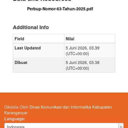
Perbup-Nomor-63-Tahun-2025.pdf
Additional Info
Field
Nilai
Last Updated
5 Juni 2026, 03.39
(UTC+00:00)
Dibuat
5 Juni 2026, 03.38
(UTC+00:00)
Dikelola Oleh
Dinas Komunikasi dan Informatika Kabupaten
Karanganyar
Language
Language
Indonesia