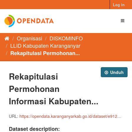
Skip
Log in
to
content
Toggl
naviga
Organisasi
DISKOMINFO
LLID Kabupaten Karanganyar
Rekapitulasi Permohonan...
Unduh
Rekapitulasi
Permohonan
Informasi Kabupaten...
URL:
https://opendata.karanganyarkab.go.id/dataset/e912869a-646a-4755-ac43-24e29de4b8b3/resource/d444f82f-c17b-41e7-88b4-9fa1c03105c5/download/rekap-biru_permintaan-informasi-kabupaten-karanganyar-2025.docx
Dataset description: