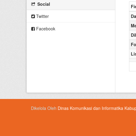
Social
Fi
Twitter
Da
Me
Facebook
Di
Fo
Li
Dikelola Oleh
Dinas Komunikasi dan Informatika Kabu