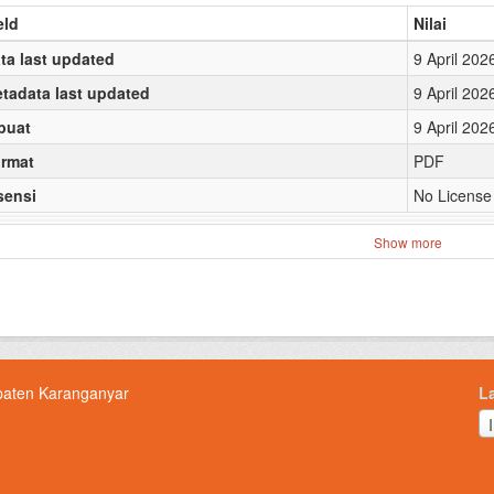
eld
Nilai
ta last updated
9 April 202
tadata last updated
9 April 202
buat
9 April 202
rmat
PDF
sensi
No License
Show more
paten Karanganyar
L
L