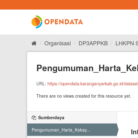
Skip
to
content
Organisasi
DP3APPKB
LHKPN S
Pengumuman_Harta_Kek
URL:
https://opendata.karanganyarkab.go.id/dataset/085847bb
There are no views created for this resource yet.
Sumberdaya
Pengumuman_Harta_Kekay...
In