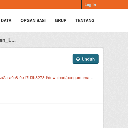
Log in
 DATA
ORGANISASI
GRUP
TENTANG
n_L...
Unduh
/pengumuman_harta_kekayaan_lhkpn-2025_bp-dwi-saptohaji.pdf