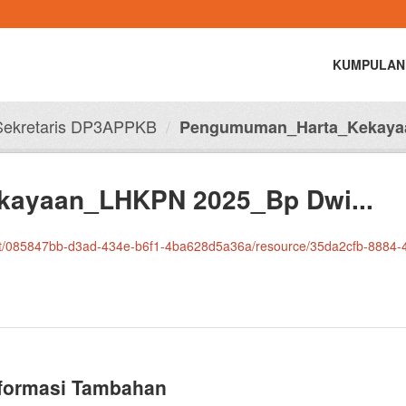
KUMPULAN
ekretaris DP3APPKB
Pengumuman_Harta_Kekayaa
ayaan_LHKPN 2025_Bp Dwi...
-d3ad-434e-b6f1-4ba628d5a36a/resource/35da2cfb-8884-4a2a-a0c8-9e17d3b8273d/download
formasi Tambahan