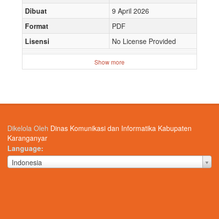
Dibuat
9 April 2026
Format
PDF
Lisensi
No License Provided
Show more
Dikelola Oleh
Dinas Komunikasi dan Informatika Kabupaten
Karanganyar
Language
Language
Indonesia