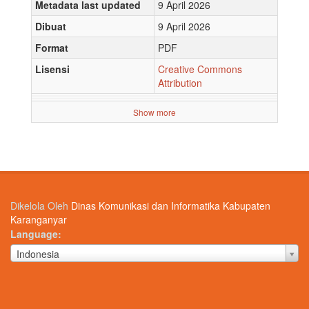
Metadata last updated
9 April 2026
Dibuat
9 April 2026
Format
PDF
Lisensi
Creative Commons
Attribution
Show more
Dikelola Oleh
Dinas Komunikasi dan Informatika Kabupaten
Karanganyar
Language
Language
Indonesia