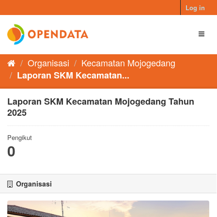
Skip
Log in
to
content
Toggl
naviga
Organisasi
Kecamatan Mojogedang
Laporan SKM Kecamatan...
Laporan SKM Kecamatan Mojogedang Tahun
2025
Pengikut
0
Organisasi