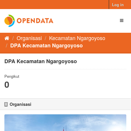
Skip
Log in
to
content
Toggl
naviga
Organisasi
Kecamatan Ngargoyoso
DPA Kecamatan Ngargoyoso
DPA Kecamatan Ngargoyoso
Pengikut
0
Organisasi