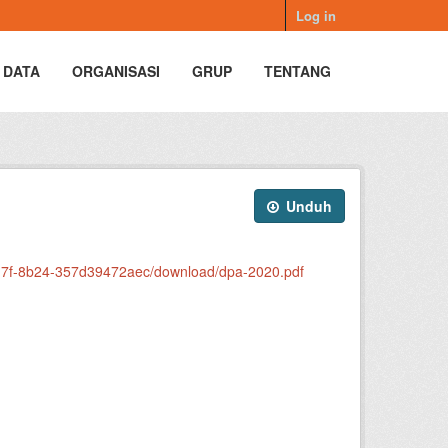
Log in
 DATA
ORGANISASI
GRUP
TENTANG
Unduh
417f-8b24-357d39472aec/download/dpa-2020.pdf