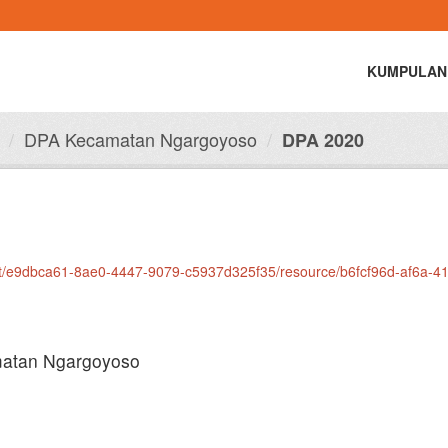
KUMPULAN
DPA Kecamatan Ngargoyoso
DPA 2020
set/e9dbca61-8ae0-4447-9079-c5937d325f35/resource/b6fcf96d-af6a-
atan Ngargoyoso