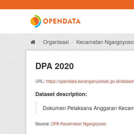
Skip
to
content
Organisasi
Kecamatan Ngargoyoso
DPA 2020
URL:
https://opendata.karanganyarkab.go.id/data
Dataset description:
Dokumen Pelaksana Anggaran Kecam
Source:
DPA Kecamatan Ngargoyoso