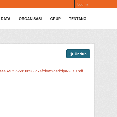
Log in
 DATA
ORGANISASI
GRUP
TENTANG
Unduh
-4446-9795-58108968d74f/download/dpa-2019.pdf