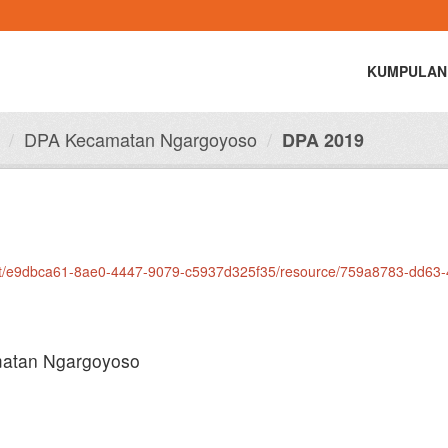
KUMPULAN
DPA Kecamatan Ngargoyoso
DPA 2019
aset/e9dbca61-8ae0-4447-9079-c5937d325f35/resource/759a8783-dd63
atan Ngargoyoso