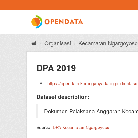
Skip
to
content
Organisasi
Kecamatan Ngargoyoso
DPA 2019
URL:
https://opendata.karanganyarkab.go.id/dat
Dataset description:
Dokumen Pelaksana Anggaran Kecam
Source:
DPA Kecamatan Ngargoyoso