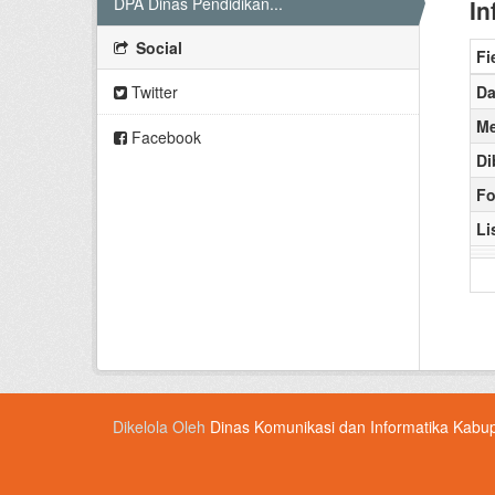
DPA Dinas Pendidikan...
In
Social
Fi
Twitter
Da
Me
Facebook
Di
Fo
Li
Dikelola Oleh
Dinas Komunikasi dan Informatika Kabu