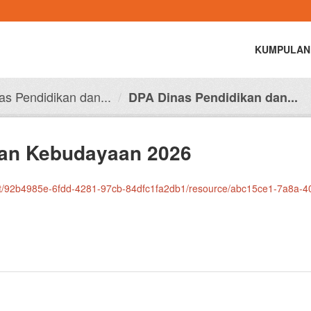
KUMPULAN
s Pendidikan dan...
DPA Dinas Pendidikan dan...
dan Kebudayaan 2026
985e-6fdd-4281-97cb-84dfc1fa2db1/resource/abc15ce1-7a8a-4032-9d5c-44571c567943