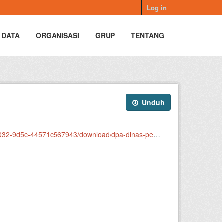
Log in
 DATA
ORGANISASI
GRUP
TENTANG
Unduh
/download/dpa-dinas-pendidikan-dan-kebudayaan-2026.pdf