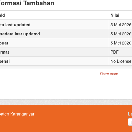
formasi Tambahan
eld
Nilai
ta last updated
5 Mei 2026
tadata last updated
5 Mei 2026
buat
5 Mei 2026
rmat
PDF
sensi
No License
Show more
paten Karanganyar
L
L