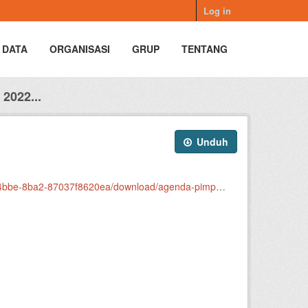
Log in
 DATA
ORGANISASI
GRUP
TENTANG
2022...
Unduh
pinan-2022-08-agustus-dinas-pertanian-pangan-dan-perikanan.xlsx