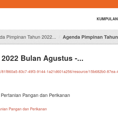
KUMPULAN
da Pimpinan Tahun 2022...
Agenda Pimpinan Tahun 
2022 Bulan Agustus -...
7-49f3-9144-1a21d601a256/resource/15b682b0-87ea-4bbe-8ba2-87037f8620ea/download/agenda-pim
 Pertanian Pangan dan Perikanan
anian Pangan dan Perikanan