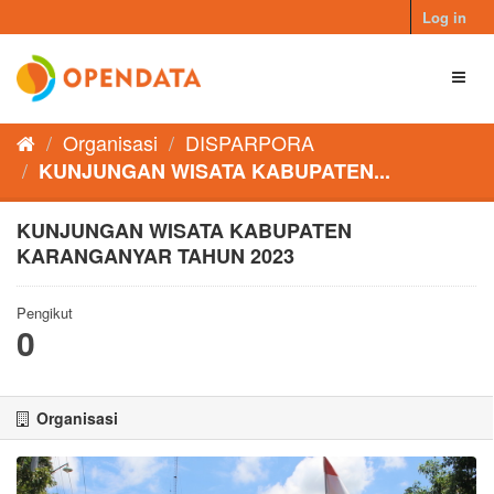
Skip
Log in
to
content
Toggl
naviga
Organisasi
DISPARPORA
KUNJUNGAN WISATA KABUPATEN...
KUNJUNGAN WISATA KABUPATEN
KARANGANYAR TAHUN 2023
Pengikut
0
Organisasi