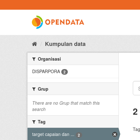
Skip
to
content
Kumpulan data
Organisasi
DISPARPORA
2
Grup
There are no Grup that match this
2
search
Tag
Tag
target capaian dan ...
2