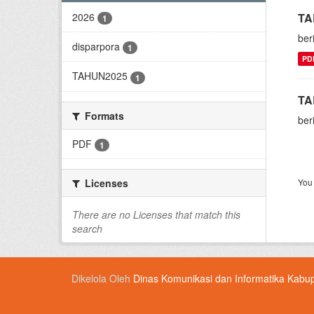
2026
TA
1
ber
disparpora
1
PD
TAHUN2025
1
TA
Formats
ber
PDF
1
Licenses
You 
There are no Licenses that match this
search
Dikelola Oleh
Dinas Komunikasi dan Informatika Kabu