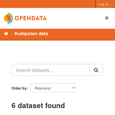
Skip
Log in
to
content
Toggl
naviga
Kumpulan data
Order by
6 dataset found