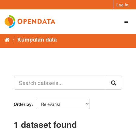
Skip
Log in
to
content
Toggl
naviga
Kumpulan data
Order by
1 dataset found