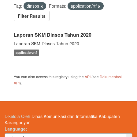
Tag:
dinsos
Formats:
application/rtf
Filter Results
Laporan SKM Dinsos Tahun 2020
Laporan SKM Dinsos Tahun 2020
application/rtf
You can also access this registry using the
API
(see
Dokumentasi
API
).
Dikelola Oleh
Dinas Komunikasi dan Informatika Kabupaten
Karanganyar
Language
Language