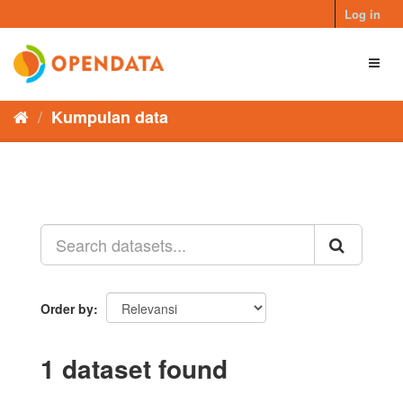
Skip
Log in
to
content
Toggl
naviga
Kumpulan data
Order by
1 dataset found