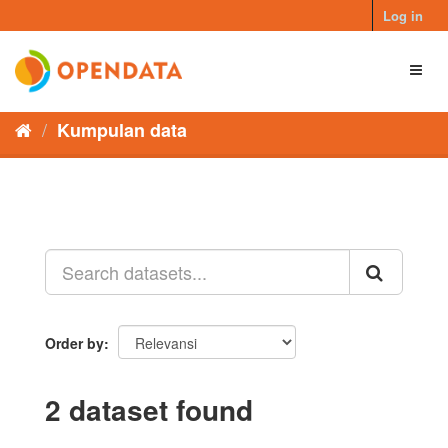
Skip
Log in
to
content
Toggl
naviga
Kumpulan data
Order by
2 dataset found