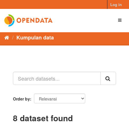
Skip
Log in
to
content
Toggl
naviga
Kumpulan data
Order by
8 dataset found