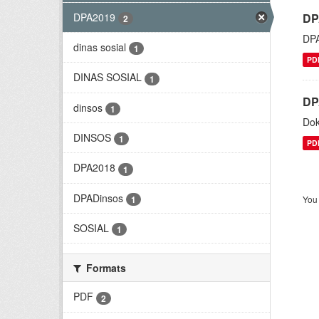
DPA2019
DP
2
DP
dinas sosial
1
PD
DINAS SOSIAL
1
DP
dinsos
1
Dok
DINSOS
1
PD
DPA2018
1
DPADinsos
1
You 
SOSIAL
1
Formats
PDF
2