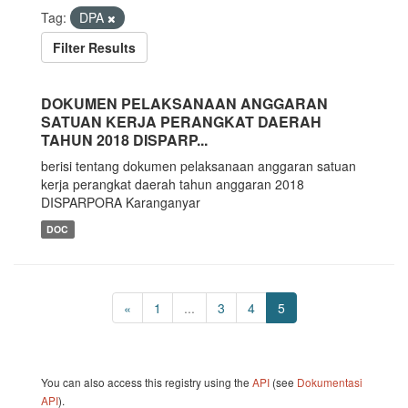
Tag:
DPA
Filter Results
DOKUMEN PELAKSANAAN ANGGARAN
SATUAN KERJA PERANGKAT DAERAH
TAHUN 2018 DISPARP...
berisi tentang dokumen pelaksanaan anggaran satuan
kerja perangkat daerah tahun anggaran 2018
DISPARPORA Karanganyar
DOC
«
1
...
3
4
5
You can also access this registry using the
API
(see
Dokumentasi
API
).