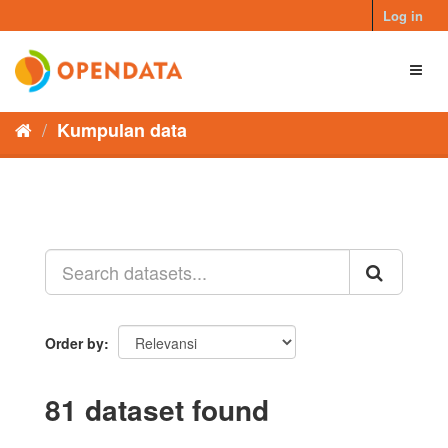
Skip
Log in
to
content
Toggl
naviga
Kumpulan data
Order by
81 dataset found