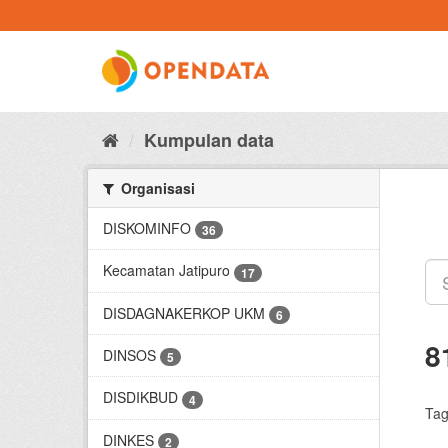
Skip
to
content
Kumpulan data
Organisasi
DISKOMINFO
36
Kecamatan Jatipuro
17
DISDAGNAKERKOP UKM
6
8
DINSOS
5
DISDIKBUD
4
Tag
DINKES
2