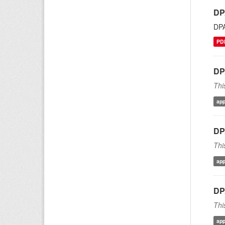
DP
DP
PD
DP
Thi
app
DP
Thi
app
DP
Thi
app