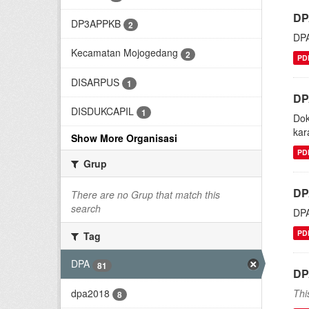
DP
DP3APPKB
2
DPA
Kecamatan Mojogedang
2
PD
DISARPUS
1
DP
DISDUKCAPIL
1
Dok
kar
Show More Organisasi
PD
Grup
DP
There are no Grup that match this
search
DPA
PD
Tag
DPA
81
DP
dpa2018
Thi
8