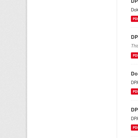
DP
Dok
PD
DP
Thi
PD
Do
DP
PD
DP
DP
PD