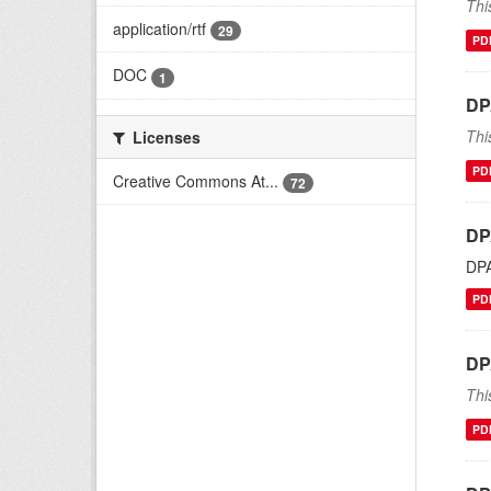
Thi
application/rtf
29
PD
DOC
1
DP
Thi
Licenses
PD
Creative Commons At...
72
DP
DP
PD
DP
Thi
PD