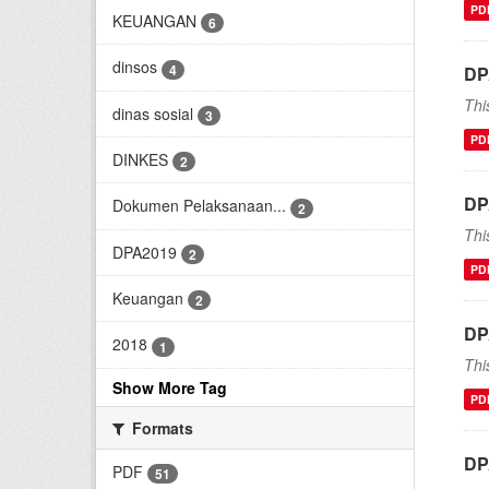
PD
KEUANGAN
6
dinsos
4
DP
Thi
dinas sosial
3
PD
DINKES
2
DP
Dokumen Pelaksanaan...
2
Thi
DPA2019
2
PD
Keuangan
2
DP
2018
1
Thi
Show More Tag
PD
Formats
DP
PDF
51