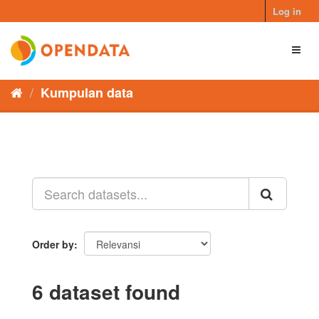
Skip
Log in
to
content
Toggl
naviga
Kumpulan data
Order by
6 dataset found