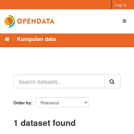
Skip
Log in
to
content
Toggl
naviga
Kumpulan data
Order by
1 dataset found