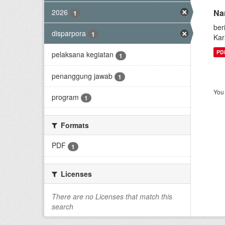
2026
Na
1
ber
disparpora
1
Kar
PD
pelaksana kegiatan
1
penanggung jawab
1
You 
program
1
Formats
PDF
1
Licenses
There are no Licenses that match this
search