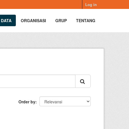
Log in
 DATA
ORGANISASI
GRUP
TENTANG
Order by