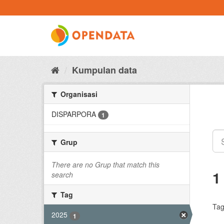
Skip
to
content
Kumpulan data
Organisasi
DISPARPORA
1
Grup
There are no Grup that match this
1
search
Tag
Tag
2025
1