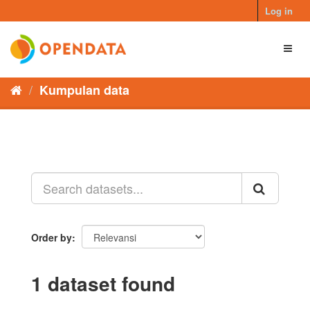
Skip
Log in
to
content
Toggl
naviga
Kumpulan data
Order by
1 dataset found