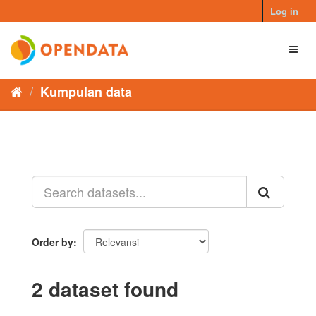
Skip
Log in
to
content
Toggl
naviga
Kumpulan data
Order by
2 dataset found