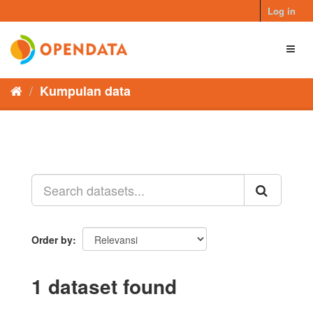
Skip
Log in
to
content
Toggl
naviga
Kumpulan data
Order by
1 dataset found