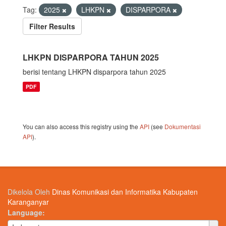
Tag:
2025
LHKPN
DISPARPORA
Filter Results
LHKPN DISPARPORA TAHUN 2025
berisi tentang LHKPN disparpora tahun 2025
PDF
You can also access this registry using the
API
(see
Dokumentasi
API
).
Dikelola Oleh
Dinas Komunikasi dan Informatika Kabupaten
Karanganyar
Language
Language