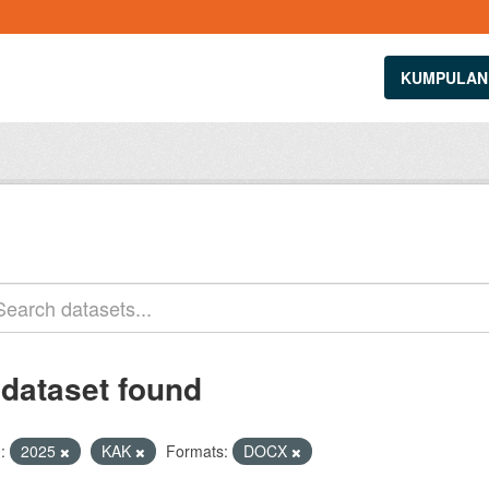
KUMPULAN
 dataset found
:
2025
KAK
Formats:
DOCX