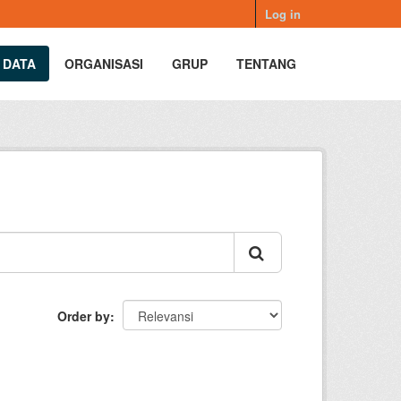
Log in
 DATA
ORGANISASI
GRUP
TENTANG
Order by