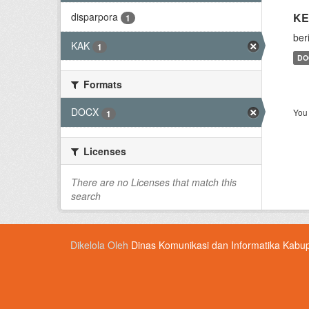
disparpora
KE
1
ber
KAK
1
DO
Formats
DOCX
You 
1
Licenses
There are no Licenses that match this
search
Dikelola Oleh
Dinas Komunikasi dan Informatika Kabu