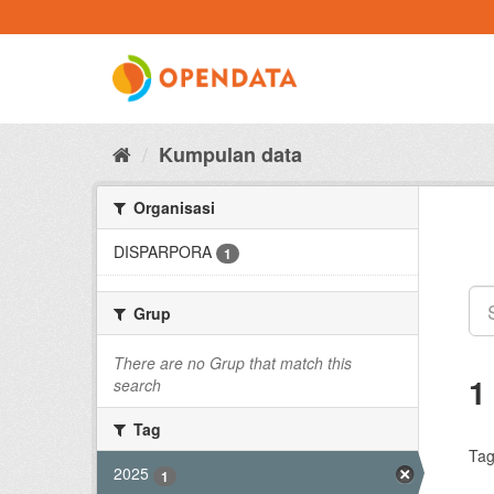
Skip
to
content
Kumpulan data
Organisasi
DISPARPORA
1
Grup
There are no Grup that match this
1
search
Tag
Tag
2025
1