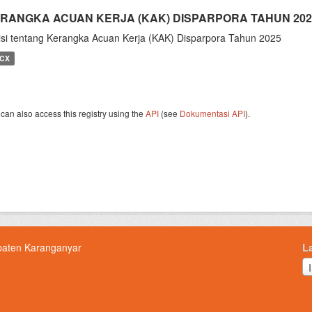
RANGKA ACUAN KERJA (KAK) DISPARPORA TAHUN 202
isi tentang Kerangka Acuan Kerja (KAK) Disparpora Tahun 2025
CX
can also access this registry using the
API
(see
Dokumentasi API
).
paten Karanganyar
L
L