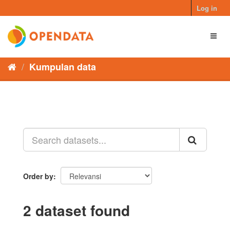
Skip
Log in
to
content
Toggl
naviga
Kumpulan data
Order by
2 dataset found