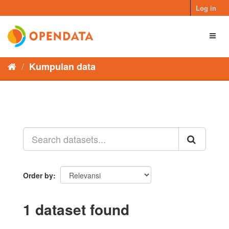
Skip
Log in
to
content
Toggl
naviga
Kumpulan data
Order by
1 dataset found