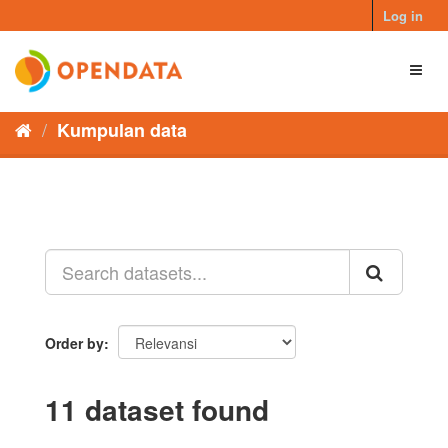
Skip
Log in
to
content
Toggl
naviga
Kumpulan data
Order by
11 dataset found