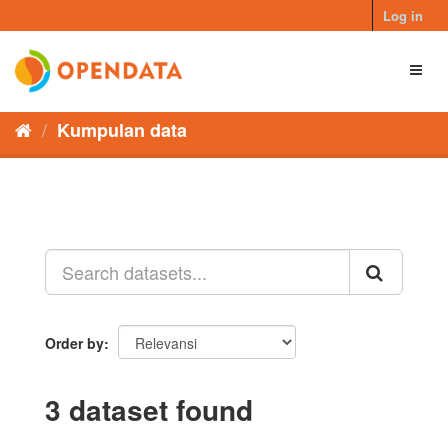
Skip
Log in
to
content
Toggl
naviga
Kumpulan data
Order by
3 dataset found