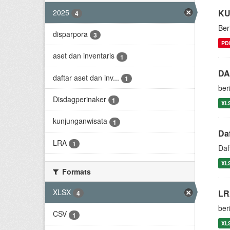
2025
KU
4
Ber
disparpora
3
PD
aset dan inventaris
1
DA
daftar aset dan inv...
1
ber
Disdagperinaker
1
XL
kunjunganwisata
1
Da
LRA
1
Daf
XL
Formats
XLSX
LR
4
ber
CSV
1
XL