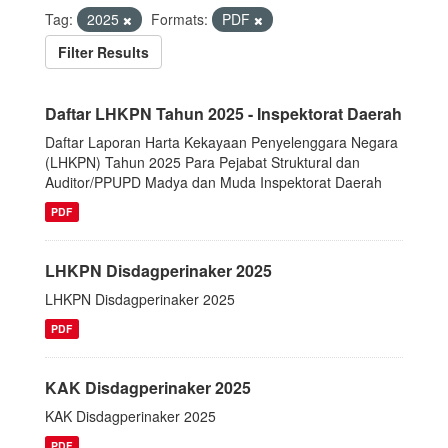
Tag:
2025
Formats:
PDF
Filter Results
Daftar LHKPN Tahun 2025 - Inspektorat Daerah
Daftar Laporan Harta Kekayaan Penyelenggara Negara
(LHKPN) Tahun 2025 Para Pejabat Struktural dan
Auditor/PPUPD Madya dan Muda Inspektorat Daerah
PDF
LHKPN Disdagperinaker 2025
LHKPN Disdagperinaker 2025
PDF
KAK Disdagperinaker 2025
KAK Disdagperinaker 2025
PDF