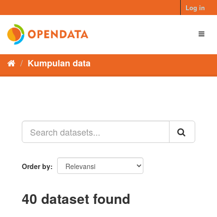
Skip
Log in
to
content
Toggl
naviga
Kumpulan data
Order by
40 dataset found