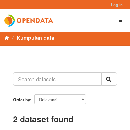
Skip
Log in
to
content
Toggl
naviga
Kumpulan data
Order by
2 dataset found