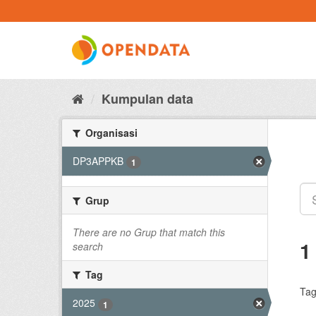
Skip
to
content
Kumpulan data
Organisasi
DP3APPKB
1
Grup
There are no Grup that match this
1
search
Tag
Tag
2025
1