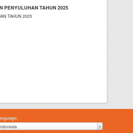
N PENYULUHAN TAHUN 2025
HAN TAHUN 2025
anguage
anguage
Indonesia