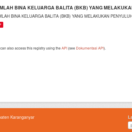
MLAH BINA KELUARGA BALITA (BKB) YANG MELAKUKA
MLAH BINA KELUARGA BALITA (BKB) YANG MELAKUKAN PENYULU
F
can also access this registry using the
API
(see
Dokumentasi API
).
paten Karanganyar
L
L