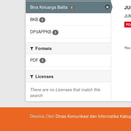
Bina Keluarga Balita
JU
1
JU
BKB
1
PD
DP3APPKB
1
You 
Formats
PDF
1
Licenses
There are no Licenses that match this
search
Dikelola Oleh
Dinas Komunikasi dan Informatika Kabu