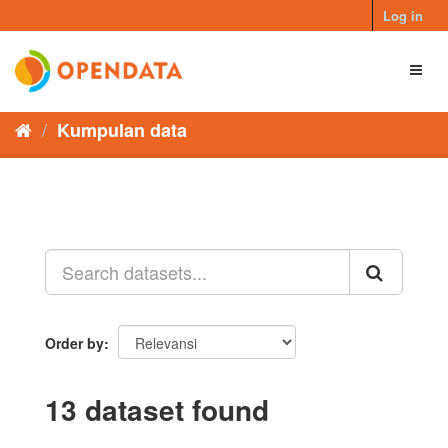
Skip
Log in
to
content
Toggl
naviga
Kumpulan data
Order by
13 dataset found