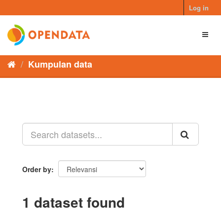
Skip
Log in
to
content
Toggl
naviga
Kumpulan data
Order by
1 dataset found