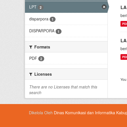
LPT
LA
2
ber
disparpora
1
PD
DISPARPORA
1
LA
Formats
ber
PD
PDF
2
Licenses
You 
There are no Licenses that match this
search
Dikelola Oleh
Dinas Komunikasi dan Informatika Kabu