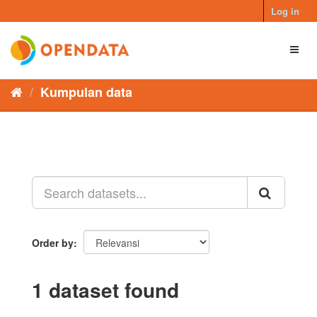
Skip
Log in
to
content
Toggl
naviga
Kumpulan data
Order by
1 dataset found