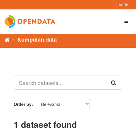
Skip
Log in
to
content
Toggl
naviga
Kumpulan data
Order by
1 dataset found